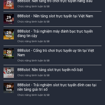
888slot: Nền tảng trò chơi trực tuyến hàng đầu
29
Th06
888slot:
Chức năng bình luận bị tắt
Nền
tảng
888slot - Nền tảng slot trực tuyến tại Việt Nam
29
trò
Th06
888slot
Chức năng bình luận bị tắt
chơi
-
trực
Nền
tuyến
888slot - Trải nghiệm máy đánh bạc trực tuyến
29
tảng
hàng
đáng tin cậy
Th06
slot
đầu
888slot
Chức năng bình luận bị tắt
trực
-
tuyến
Trải
tại
888slot - Cổng trò chơi trực tuyến uy tín tại Việt
29
nghiệm
Việt
Nam
Th06
máy
Nam
888slot
Chức năng bình luận bị tắt
đánh
-
bạc
Cổng
888slot: Nền tảng slot trực tuyến nổi bật
trực
29
trò
tuyến
Th06
888slot:
Chức năng bình luận bị tắt
chơi
đáng
Nền
trực
tin
tảng
888slot - Trải nghiệm slot trực tuyến đỉnh cao tại
tuyến
cậy
29
slot
uy
nền tảng giải trí số
Th06
trực
tín
888slot
Chức năng bình luận bị tắt
tuyến
tại
-
nổi
Việt
Trải
bật
Nam