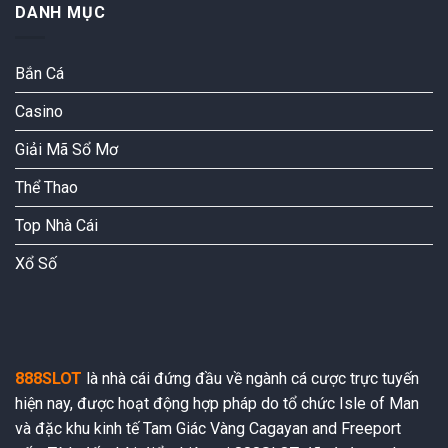
nghiệm
DANH MỤC
slot
trực
tuyến
Bắn Cá
đỉnh
cao
Casino
tại
nền
tảng
Giải Mã Sổ Mơ
giải
trí
Thể Thao
số
Top Nhà Cái
Xổ Số
888SLOT
là nhà cái đứng đầu về ngành cá cược trực tuyến
hiện nay, được hoạt động hợp pháp do tổ chức Isle of Man
và đặc khu kinh tế Tam Giác Vàng Cagayan and Freeport