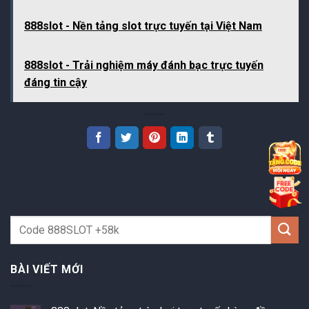
888slot - Nền tảng slot trực tuyến tại Việt Nam
888slot - Trải nghiệm máy đánh bạc trực tuyến
đáng tin cậy
BÀI VIẾT MỚI