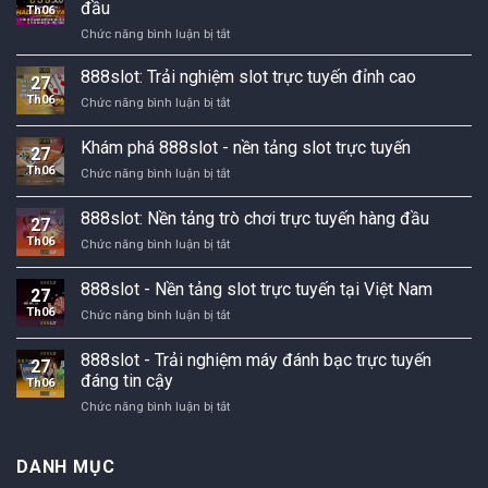
đầu
Th06
888slot:
Chức năng bình luận bị tắt
Nơi
trải
888slot: Trải nghiệm slot trực tuyến đỉnh cao
27
nghiệm
Th06
888slot:
Chức năng bình luận bị tắt
game
Trải
slot
nghiệm
Khám phá 888slot - nền tảng slot trực tuyến
trực
27
slot
tuyến
Th06
Khám
Chức năng bình luận bị tắt
trực
hàng
phá
tuyến
đầu
888slot
đỉnh
888slot: Nền tảng trò chơi trực tuyến hàng đầu
27
-
cao
Th06
888slot:
Chức năng bình luận bị tắt
nền
Nền
tảng
tảng
slot
888slot - Nền tảng slot trực tuyến tại Việt Nam
27
trò
trực
Th06
888slot
Chức năng bình luận bị tắt
chơi
tuyến
-
trực
Nền
tuyến
888slot - Trải nghiệm máy đánh bạc trực tuyến
27
tảng
hàng
đáng tin cậy
Th06
slot
đầu
888slot
Chức năng bình luận bị tắt
trực
-
tuyến
Trải
tại
nghiệm
Việt
DANH MỤC
máy
Nam