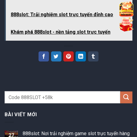
888slot: Trải nghiệm slot trực tuyến đỉnh cao
Khám phá 888slot - nền tảng slot trực tuyến
BÀI VIẾT MỚI
888slot: Nơi trải nghiệm game slot trực tuyến hàng
27