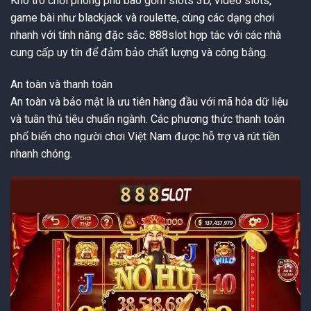
Kho trò chơi phong phú bao gồm slots 3D, video slots,
game bài như blackjack và roulette, cùng các dạng chơi
nhanh với tính năng đặc sắc. 888slot hợp tác với các nhà
cung cấp uy tín để đảm bảo chất lượng và công bằng.
An toàn và thanh toán
An toàn và bảo mật là ưu tiên hàng đầu với mã hóa dữ liệu
và tuân thủ tiêu chuẩn ngành. Các phương thức thanh toán
phổ biến cho người chơi Việt Nam được hỗ trợ và rút tiền
nhanh chóng.