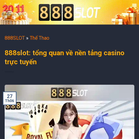
Skip
to
content
888SLOT
»
Thể Thao
888slot: tổng quan về nền tảng casino
trực tuyến
27
Th06