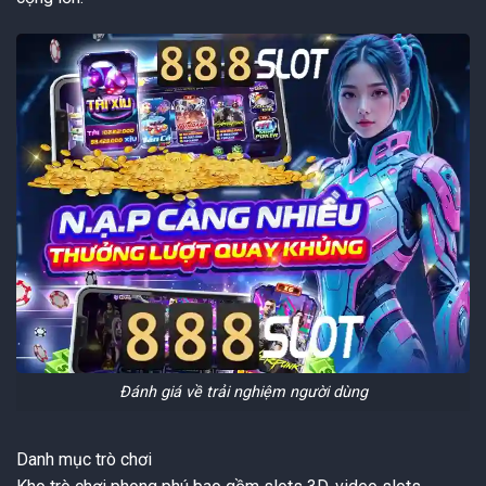
Đánh giá về trải nghiệm người dùng
Danh mục trò chơi