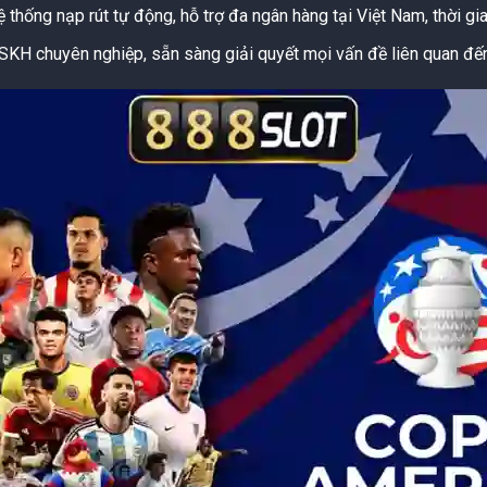
 thống nạp rút tự động, hỗ trợ đa ngân hàng tại Việt Nam, thời gia
SKH chuyên nghiệp, sẵn sàng giải quyết mọi vấn đề liên quan đến