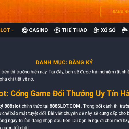
ĐĂNG N
SLOT
CASINO
THỂ THAO
XỔ SỐ
DANH MỤC:
ĐĂNG KÝ
ên thị trường hiện nay. Tại đây, bạn sẽ được trải nghiệm rất nhiều 
há chi tiết về nó.
ot: Cổng Game Đổi Thưởng Uy Tín H
ký 888slot
chính thức tại
888SLOT.COM
. Trong bối cảnh thị trư
ế bảo mật tuyệt đối. Bài viết chuyên đề này sẽ cung cấp cho bạn 
ưởng ngay từ lần đăng nhập đầu tiên. Dù bạn là người chơi mới ha
 cược tốt nhất.