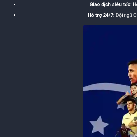
Giao dịch siêu tốc:
Hệ
Hỗ trợ 24/7:
Đội ngũ C