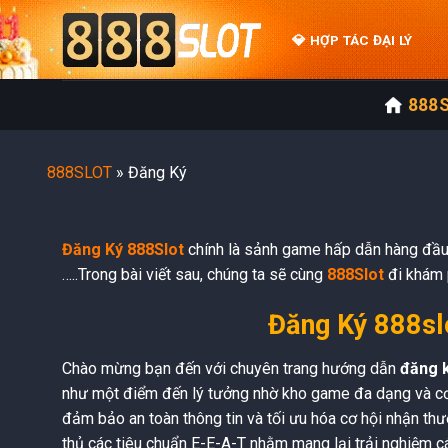
Skip
to
💎 HỢP TÁC ĐẠI LÝ
content
888
888SLOT
»
Đăng Ký
Đăng Ký 888Slot
chính là sảnh game hấp dẫn hàng đầu tr
…..Trong bài viết sau, chúng ta sẽ cùng
888Slot
đi khám p
Đăng Ký 888sl
Chào mừng bạn đến với chuyên trang hướng dẫn
đăng 
như một điểm đến lý tưởng nhờ kho game đa dạng và cơ ch
đảm bảo an toàn thông tin và tối ưu hóa cơ hội nhận th
thủ các tiêu chuẩn E-E-A-T nhằm mang lại trải nghiệm cá