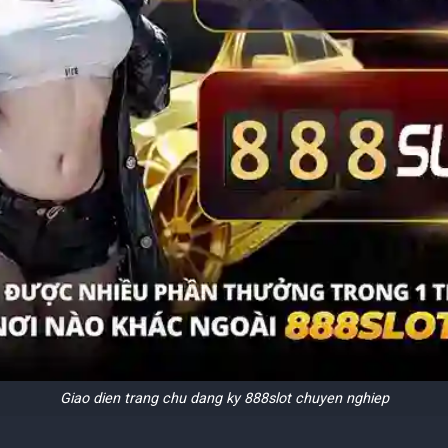
Giao dien trang chu dang ky 888slot chuyen nghiep