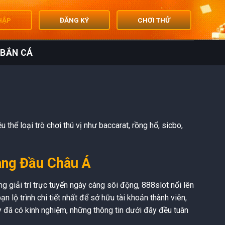
HẬP
ĐĂNG KÝ
CHƠI THỬ
BẮN CÁ
thể loại trò chơi thú vị như baccarat, rồng hổ, sicbo,
àng Đầu Châu Á
ờng giải trí trực tuyến ngày càng sôi động, 888slot nổi lên
lộ trình chi tiết nhất để sở hữu tài khoản thành viên,
y đã có kinh nghiệm, những thông tin dưới đây đều tuân