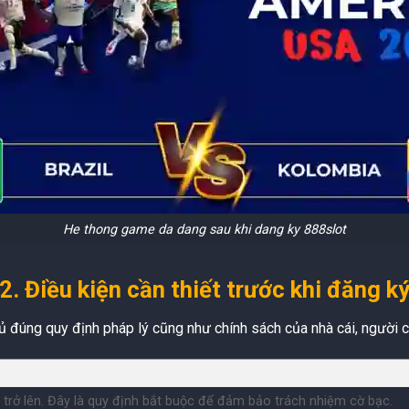
He thong game da dang sau khi dang ky 888slot
2. Điều kiện cần thiết trước khi đăng k
hủ đúng quy định pháp lý cũng như chính sách của nhà cái, người 
i trở lên. Đây là quy định bắt buộc để đảm bảo trách nhiệm cờ bạc.