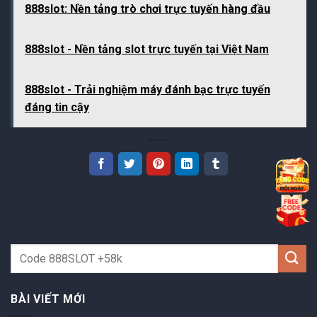
888slot: Nền tảng trò chơi trực tuyến hàng đầu
888slot - Nền tảng slot trực tuyến tại Việt Nam
888slot - Trải nghiệm máy đánh bạc trực tuyến
đáng tin cậy
BÀI VIẾT MỚI