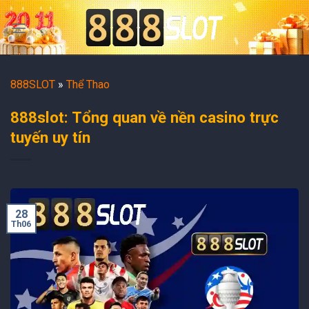
Skip
to
content
888SLOT
»
Thể Thao
888slot: Tổng quan về nền casino trực
tuyến uy tín
28
Th06