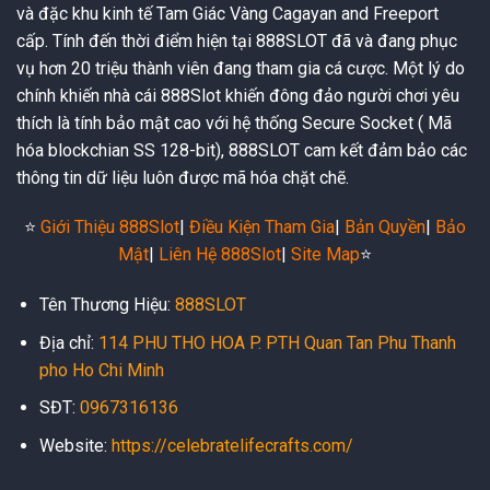
và đặc khu kinh tế Tam Giác Vàng Cagayan and Freeport
cấp. Tính đến thời điểm hiện tại 888SLOT đã và đang phục
vụ hơn 20 triệu thành viên đang tham gia cá cược. Một lý do
chính khiến nhà cái 888Slot khiến đông đảo người chơi yêu
thích là tính bảo mật cao với hệ thống Secure Socket ( Mã
hóa blockchian SS 128-bit), 888SLOT cam kết đảm bảo các
thông tin dữ liệu luôn được mã hóa chặt chẽ.
⭐️
Giới Thiệu 888Slot
|
Điều Kiện Tham Gia
|
Bản Quyền
|
Bảo
Mật
|
Liên Hệ 888Slot
|
Site Map
⭐️
Tên Thương Hiệu:
888SLOT
Địa chỉ:
114 PHU THO HOA P. PTH Quan Tan Phu Thanh
pho Ho Chi Minh
SĐT:
0967316136
Website:
https://celebratelifecrafts.com/