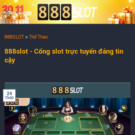
Skip
to
content
888SLOT
»
Thể Thao
888slot - Cổng slot trực tuyến đáng tin
cậy
24
Th05