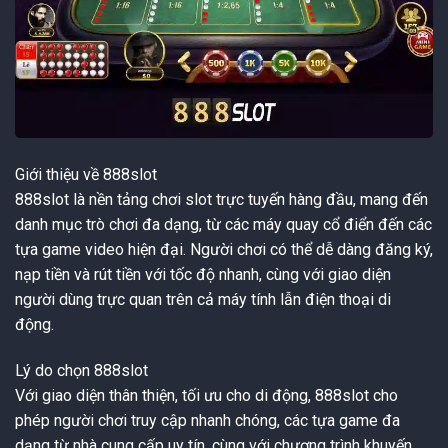
Giới thiệu về 888slot
888slot là nền tảng chơi slot trực tuyến hàng đầu, mang đến
danh mục trò chơi đa dạng, từ các máy quay cổ điển đến các
tựa game video hiện đại. Người chơi có thể dễ dàng đăng ký,
nạp tiền và rút tiền với tốc độ nhanh, cùng với giao diện
người dùng trực quan trên cả máy tính lẫn điện thoại di
động.
Lý do chọn 888slot
Với giao diện thân thiện, tối ưu cho di động, 888slot cho
phép người chơi truy cập nhanh chóng, các tựa game đa
dạng từ nhà cung cấp uy tín, cùng với chương trình khuyến