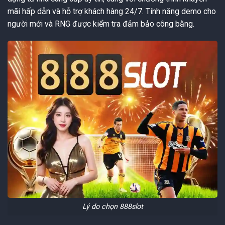
mãi hấp dẫn và hỗ trợ khách hàng 24/7. Tính năng demo cho
người mới và RNG được kiểm tra đảm bảo công bằng.
Lý do chọn 888slot