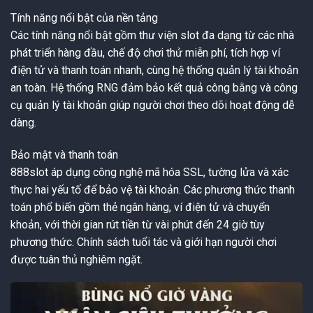
Tính năng nổi bật của nền tảng
Các tính năng nổi bật gồm thư viện slot đa dạng từ các nhà
phát triển hàng đầu, chế độ chơi thử miễn phí, tích hợp ví
điện tử và thanh toán nhanh, cùng hệ thống quản lý tài khoản
an toàn. Hệ thống RNG đảm bảo kết quả công bằng và công
cụ quản lý tài khoản giúp người chơi theo dõi hoạt động dễ
dàng.
Bảo mật và thanh toán
888slot áp dụng công nghệ mã hóa SSL, tường lửa và xác
thực hai yếu tố để bảo vệ tài khoản. Các phương thức thanh
toán phổ biến gồm thẻ ngân hàng, ví điện tử và chuyển
khoản, với thời gian rút tiền từ vài phút đến 24 giờ tùy
phương thức. Chính sách tuổi tác và giới hạn người chơi
được tuân thủ nghiêm ngặt.