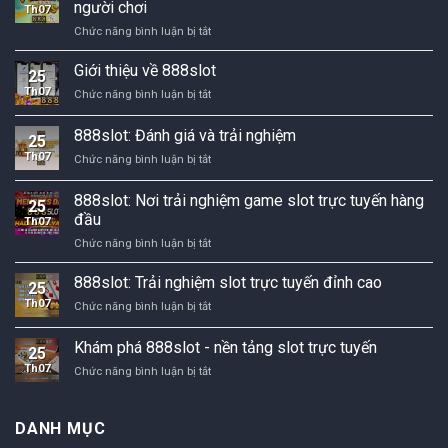
người chơi
Th07
888slot:
Chức năng bình luận bị tắt
Đánh
giá
Giới thiệu về 888slot
25
casino
Th07
Giới
Chức năng bình luận bị tắt
trực
thiệu
tuyến
về
888slot: Đánh giá và trải nghiệm
và
25
888slot
trải
Th07
888slot:
Chức năng bình luận bị tắt
nghiệm
Đánh
người
giá
888slot: Nơi trải nghiệm game slot trực tuyến hàng
chơi
25
và
đầu
Th07
trải
888slot:
Chức năng bình luận bị tắt
nghiệm
Nơi
trải
888slot: Trải nghiệm slot trực tuyến đỉnh cao
25
nghiệm
Th07
888slot:
Chức năng bình luận bị tắt
game
Trải
slot
nghiệm
Khám phá 888slot - nền tảng slot trực tuyến
trực
25
slot
tuyến
Th07
Khám
Chức năng bình luận bị tắt
trực
hàng
phá
tuyến
đầu
888slot
đỉnh
-
cao
DANH MỤC
nền