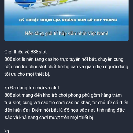
Giới thiệu về 888slot
888slot là nền tảng casino trực tuyến nổi bật, chuyên cung
cấp các trò chơi slot chất lượng cao và giao diện người dùng
tối ưu cho mọi thiết bị.
\n
Đa dạng trò chơi và slot
888slot mang đến kho trò chơi phong phú gồm hàng trăm
tựa slot, cùng với các trò chơi casino khác, từ chủ đề cổ điển
đến hiện đại. Điểm nổi bật là đồ họa sắc nét, tính năng đặc
sắc và khả năng chơi mượt trên mọi thiết bị.
\n