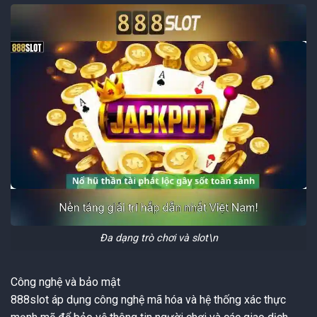
Đa dạng trò chơi và slot\n
Công nghệ và bảo mật
888slot áp dụng công nghệ mã hóa và hệ thống xác thực