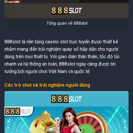
Tổng quan về 888slot
888slot là nền tảng casino slot trực tuyến được thiết kế
nhằm mang đến trải nghiệm quay số hấp dẫn cho người
dùng trên mọi thiết bị. Với giao diện thân thiện, tốc độ tải
nhanh và hệ thống an toàn, 888slot ngày càng được tin
tưởng bởi người chơi Việt Nam và quốc tế.
Các trò chơi và trải nghiệm người dùng