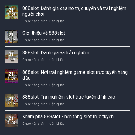
888slot: Đánh giá casino trực tuyến và trải nghiệm
21
người chơi
Th05
888slot:
Chức năng bình luận bị tắt
Đánh
giá
Giới thiệu về 888slot
21
casino
Th05
Giới
Chức năng bình luận bị tắt
trực
thiệu
tuyến
về
888slot: Đánh giá và trải nghiệm
và
21
888slot
trải
Th05
888slot:
Chức năng bình luận bị tắt
nghiệm
Đánh
người
giá
888slot: Nơi trải nghiệm game slot trực tuyến hàng
chơi
21
và
đầu
Th05
trải
888slot:
Chức năng bình luận bị tắt
nghiệm
Nơi
trải
888slot: Trải nghiệm slot trực tuyến đỉnh cao
21
nghiệm
Th05
888slot:
Chức năng bình luận bị tắt
game
Trải
slot
nghiệm
Khám phá 888slot - nền tảng slot trực tuyến
trực
21
slot
tuyến
Th05
Khám
Chức năng bình luận bị tắt
trực
hàng
phá
tuyến
đầu
888slot
đỉnh