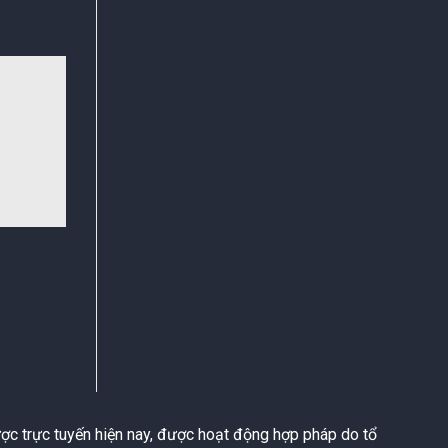
ợc trực tuyến hiện nay, được hoạt động hợp pháp do tổ