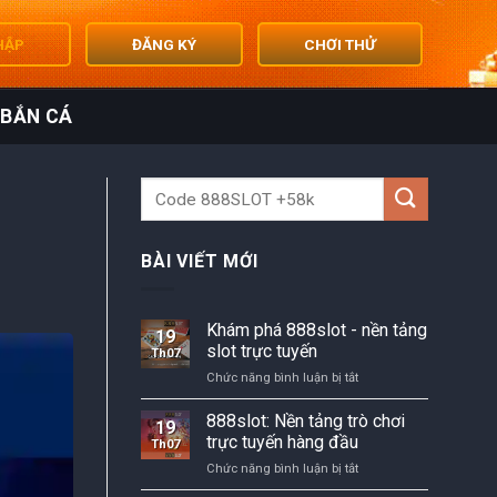
HẬP
ĐĂNG KÝ
CHƠI THỬ
BẮN CÁ
BÀI VIẾT MỚI
Khám phá 888slot - nền tảng
19
slot trực tuyến
Th07
Khám
Chức năng bình luận bị tắt
phá
888slot
888slot: Nền tảng trò chơi
19
-
trực tuyến hàng đầu
Th07
nền
888slot:
Chức năng bình luận bị tắt
tảng
Nền
slot