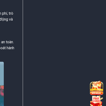
 phí, trò
i động và
 an toàn.
soát hành