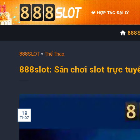
Skip
to
💎 HỢP TÁC ĐẠI LÝ
content
888
888SLOT
»
Thể Thao
888slot: Sân chơi slot trực tuy
19
Th07