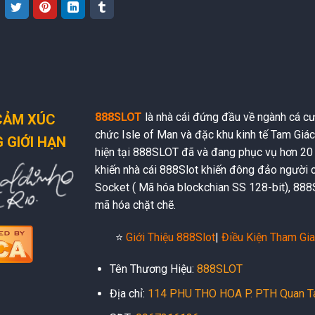
888SLOT
là nhà cái đứng đầu về ngành cá cư
CẢM XÚC
chức Isle of Man và đặc khu kinh tế Tam Giá
 GIỚI HẠN
hiện tại 888SLOT đã và đang phục vụ hơn 20 t
khiến nhà cái 888Slot khiến đông đảo người c
Socket ( Mã hóa blockchian SS 128-bit), 888
mã hóa chặt chẽ.
⭐️
Giới Thiệu 888Slot
|
Điều Kiện Tham Gi
Tên Thương Hiệu:
888SLOT
Địa chỉ:
114 PHU THO HOA P. PTH Quan Ta