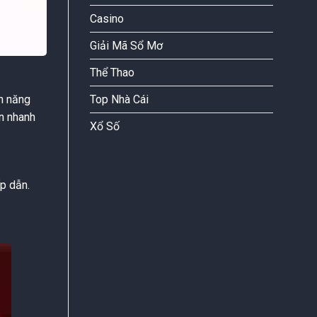
Casino
Giải Mã Sổ Mơ
Thể Thao
nh năng
Top Nhà Cái
án nhanh
Xổ Số
p dẫn.