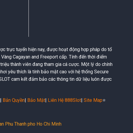
ợc trực tuyến hiện nay, được hoạt động hợp pháp do tổ
c Vàng Cagayan and Freeport cấp. Tính đến thời điểm
riệu thành viên đang tham gia cá cược. Một lý do chính
hơi yêu thích là tính bảo mật cao với hệ thống Secure
SLOT cam kết đảm bảo các thông tin dữ liệu luôn được
a
|
Bản Quyền
|
Bảo Mật
|
Liên Hệ 888Slot
|
Site Map
⭐️
n Phu Thanh pho Ho Chi Minh