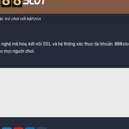
c trò chơi nổi bật\n\n
 nghệ mã hóa, kết nối SSL và hệ thống xác thực tài khoản. 888sl
o mọi người chơi.