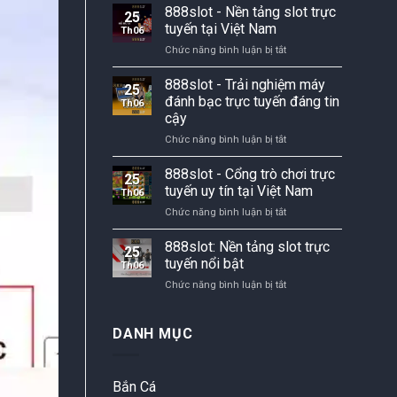
tảng
888slot - Nền tảng slot trực
trực
25
trò
tuyến
tuyến tại Việt Nam
Th06
chơi
888slot
Chức năng bình luận bị tắt
trực
-
tuyến
Nền
888slot - Trải nghiệm máy
hàng
25
tảng
đầu
đánh bạc trực tuyến đáng tin
Th06
slot
cậy
trực
888slot
Chức năng bình luận bị tắt
tuyến
-
tại
Trải
Việt
888slot - Cổng trò chơi trực
25
nghiệm
Nam
tuyến uy tín tại Việt Nam
Th06
máy
888slot
Chức năng bình luận bị tắt
đánh
-
bạc
Cổng
888slot: Nền tảng slot trực
trực
25
trò
tuyến
tuyến nổi bật
Th06
chơi
đáng
888slot:
Chức năng bình luận bị tắt
trực
tin
Nền
tuyến
cậy
tảng
uy
slot
DANH MỤC
tín
trực
tại
tuyến
Việt
nổi
Nam
Bắn Cá
bật