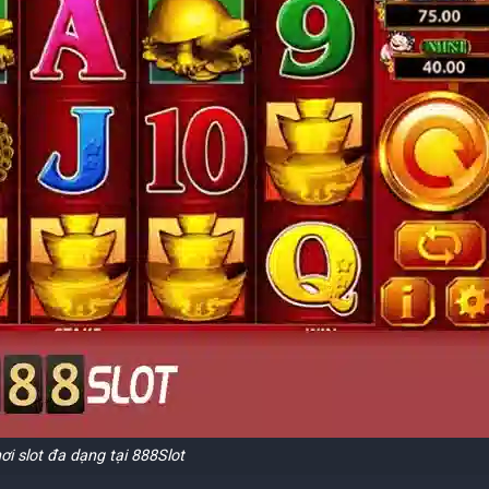
ơi slot đa dạng tại 888Slot