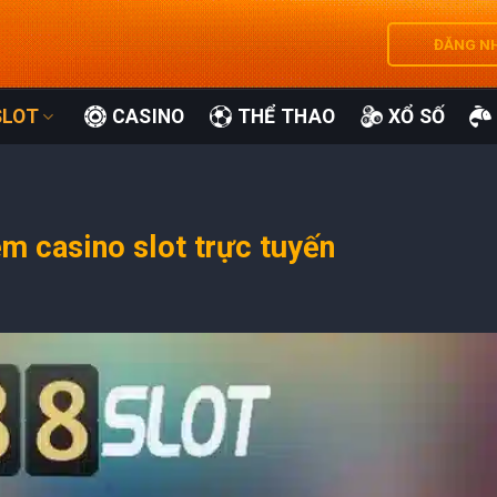
ĐĂNG N
SLOT
CASINO
THỂ THAO
XỔ SỐ
ệm casino slot trực tuyến