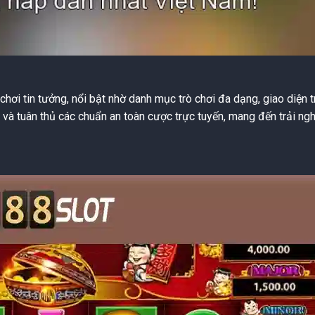
chơi tin tưởng, nổi bật nhờ danh mục trò chơi đa dạng, giao diện 
và tuân thủ các chuẩn an toàn cược trực tuyến, mang đến trải ng