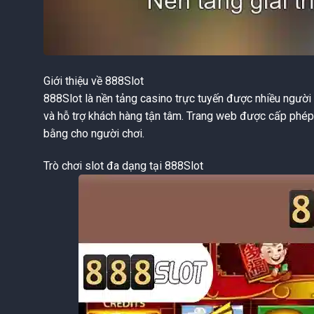
Giới thiệu về 888Slot
888Slot là nền tảng casino trực tuyến được nhiều người 
và hỗ trợ khách hàng tận tâm. Trang web được cấp phép 
bằng cho người chơi.
Trò chơi slot đa dạng tại 888Slot