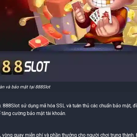
àn và bảo mật tại 888Slot
ầu. 888Slot sử dụng mã hóa SSL và tuân thủ các chuẩn bảo mật, đ
ể tăng cường bảo mật tài khoản.
vòng quay miễn phí và phần thưởng cho người chơi trung thành. 